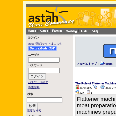
ログイン
astah*製品サイトはこちら
ユーザ名:
アルバムトップ
:
Forum
: 
パスワード:
パスワード紛失
The Role of Flattener Machin
新規登録
JamesC55
2026-2-
227
1
検索
Flattener machi
meat preparatio
machines prepar
高度な検索