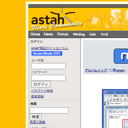
ログイン
astah*製品サイトはこちら
ユーザ名:
アルバムトップ
:
Forum
: 
パスワード:
パスワード紛失
新規登録
検索
高度な検索