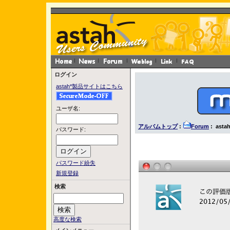
ログイン
astah*製品サイトはこちら
ユーザ名:
アルバムトップ
:
Forum
: astah
パスワード:
パスワード紛失
新規登録
検索
高度な検索