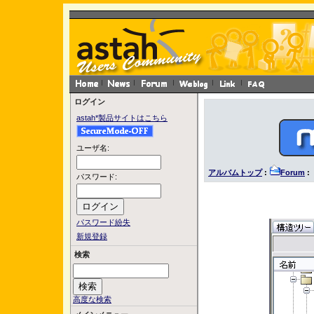
ログイン
astah*製品サイトはこちら
ユーザ名:
アルバムトップ
:
Forum
: 
パスワード:
パスワード紛失
新規登録
検索
高度な検索