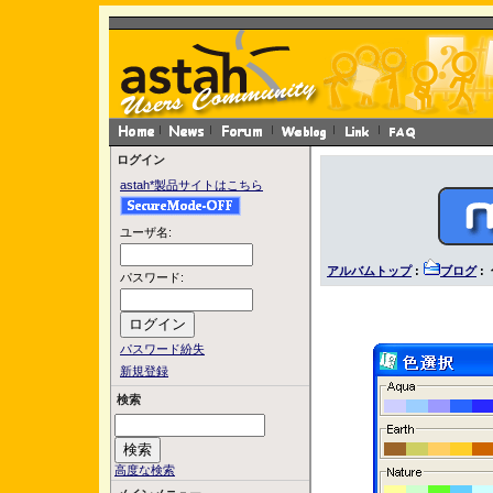
ログイン
astah*製品サイトはこちら
ユーザ名:
アルバムトップ
:
ブログ
:
パスワード:
パスワード紛失
新規登録
検索
高度な検索