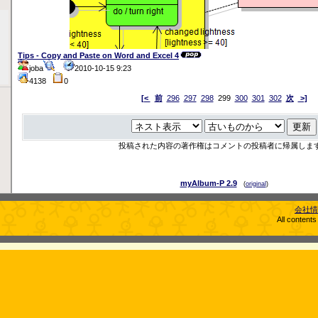
Tips - Copy and Paste on Word and Excel 4
joba
2010-10-15 9:23
4138
0
[<
前
296
297
298
299
300
301
302
次
>]
投稿された内容の著作権はコメントの投稿者に帰属しま
myAlbum-P 2.9
(
original
)
会社情
All content