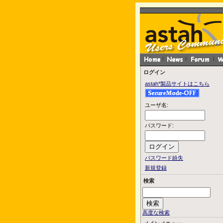
ログイン
astah*製品サイトはこちら
ユーザ名:
パスワード:
パスワード紛失
新規登録
検索
高度な検索