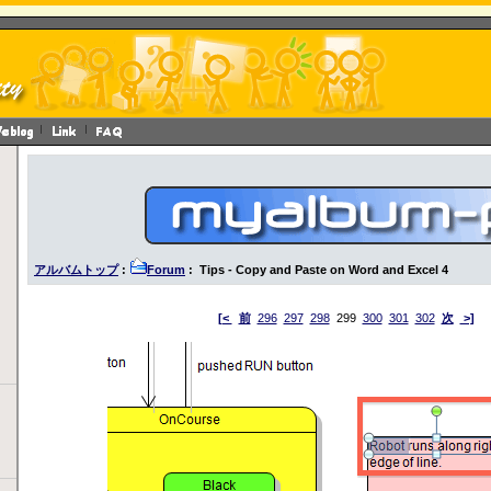
アルバムトップ
:
Forum
: Tips - Copy and Paste on Word and Excel 4
[<
前
296
297
298
299
300
301
302
次
>]