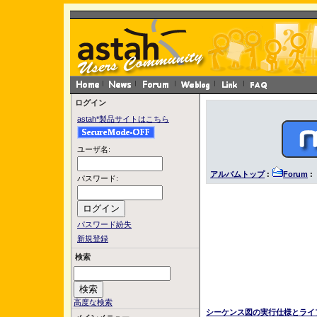
ログイン
astah*製品サイトはこちら
ユーザ名:
アルバムトップ
:
Forum
:
パスワード:
パスワード紛失
新規登録
検索
高度な検索
シーケンス図の実行仕様とライ